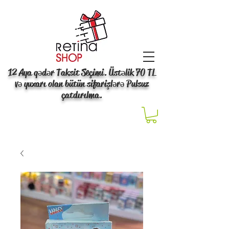
12 Aya qədər Taksit Seçimi. Üstəlik 70 TL
və yuxarı olan bütün sifarişlərə Pulsuz
çatdırılma.