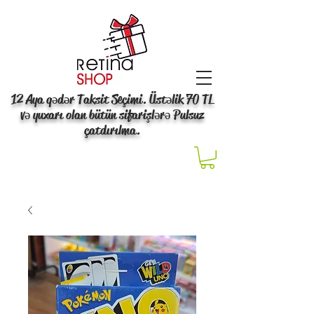
12 Aya qədər Taksit Seçimi. Üstəlik 70 TL
və yuxarı olan bütün sifarişlərə Pulsuz
çatdırılma.