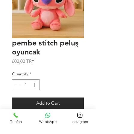
pembe stitch peluş
oyuncak
Price
600,00 TRY
Quantity
*
Add to Cart
ürünün boyutu 45 cm dir bu ürünün
Telefon
WhatsApp
İnstagram
daha büyüğüde mevcuttur onuda
ayrı açtık sipariş etmek isterseniz