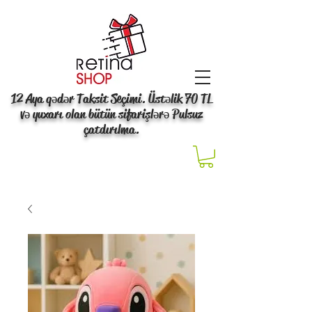
12 Aya qədər Taksit Seçimi. Üstəlik 70 TL
və yuxarı olan bütün sifarişlərə Pulsuz
çatdırılma.