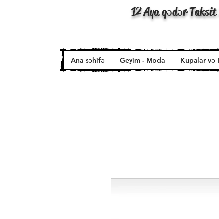
12 Aya qədər Taksit 
Ana səhifə
Geyim - Moda
Kupalar və 