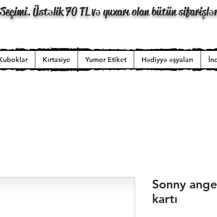
Seçimi. Üstəlik 70 TL və yuxarı olan bütün sifarişlə
Kuboklar
Kırtasiye
Yumor Etiket
Hədiyyə əşyaları
İn
Sonny ange
kartı