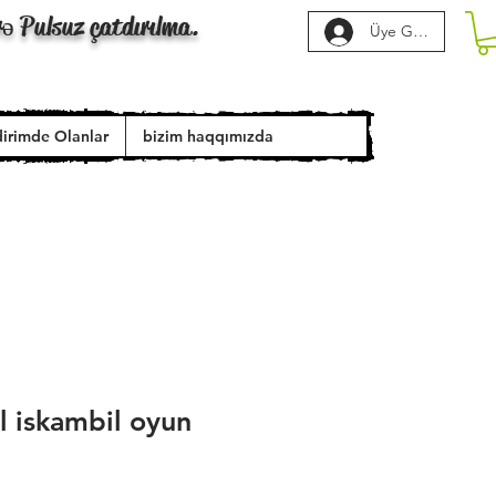
rə Pulsuz çatdırılma.
Üye Girişi
dirimde Olanlar
bizim haqqımızda
l iskambil oyun