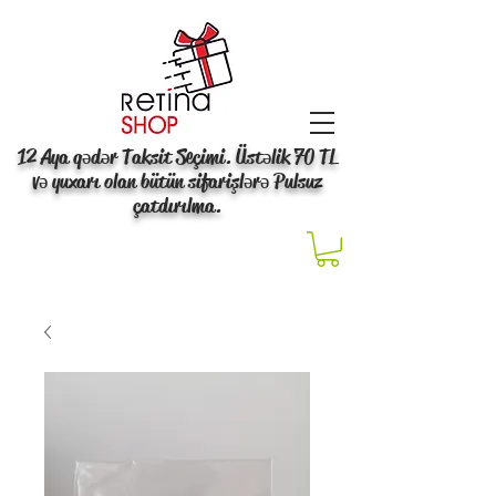
12 Aya qədər Taksit Seçimi. Üstəlik 70 TL
və yuxarı olan bütün sifarişlərə Pulsuz
çatdırılma.