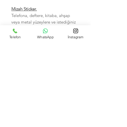
Mizah Sticker.
Telefona, deftere, kitaba, ahşap
veya metal yüzeylere ve istediğiniz
her yere yapıştırabilirsiniz.
Sudan zarar görmez.
Telefon
WhatsApp
İnstagram
Birinci sınıf kalitedir.
5-7 cm arası, Hepsi tek tek
poşetlidir.
Kendi imalatımız olup Foto
çekimleri bize aittir.
İsteyene Toptan Satışımız VARDIR.
Banka Hesap Numaralarımız:
Kuveyt Türk TR590020500009472657700001 --
Akbank IBAN: TR370004600033888000207635
Garanti bank TR550006200158600006679466 --