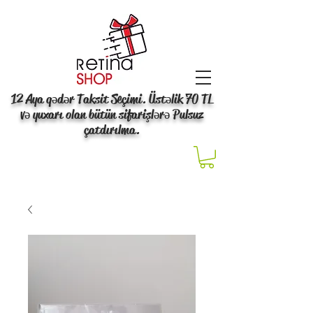
12 Aya qədər Taksit Seçimi. Üstəlik 70 TL
və yuxarı olan bütün sifarişlərə Pulsuz
çatdırılma.