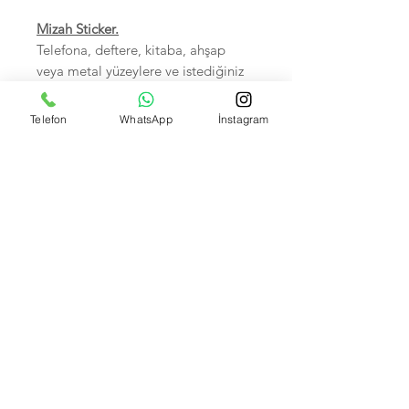
Mizah Sticker.
Telefona, deftere, kitaba, ahşap
veya metal yüzeylere ve istediğiniz
her yere yapıştırabilirsiniz.
Sudan zarar görmez.
Telefon
WhatsApp
İnstagram
Birinci sınıf kalitedir.
5-7 cm arası, Hepsi tek tek
poşetlidir.
Kendi imalatımız olup Foto
çekimleri bize aittir.
İsteyene Toptan Satışımız VARDIR.
Banka Hesap Numaralarımız:
Kuveyt Türk TR590020500009472657700001 --
Akbank IBAN: TR370004600033888000207635
Garanti bank TR550006200158600006679466 --