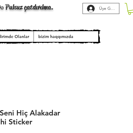
rə Pulsuz çatdırılma.
Üye Girişi
dirimde Olanlar
bizim haqqımızda
Seni Hiç Alakadar
i Sticker