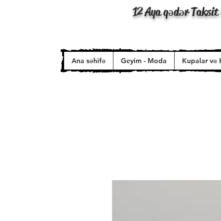
12 Aya qədər Taksit 
Ana səhifə
Geyim - Moda
Kupalar və 