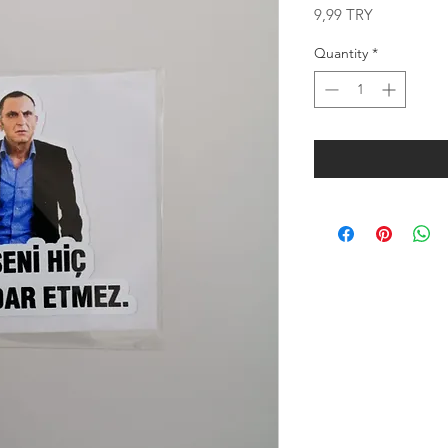
Price
9,99 TRY
Quantity
*