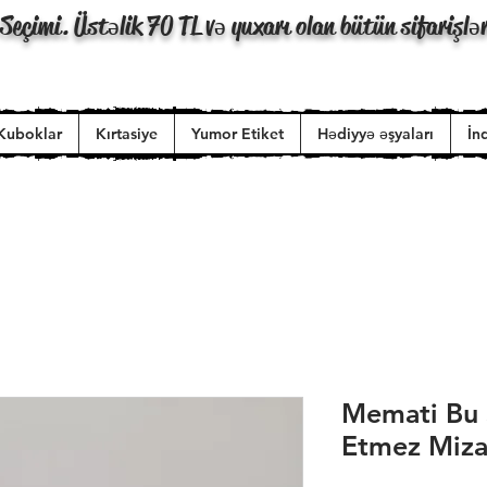
Seçimi. Üstəlik 70 TL və yuxarı olan bütün sifarişlə
Kuboklar
Kırtasiye
Yumor Etiket
Hədiyyə əşyaları
İn
Memati Bu 
Etmez Mizah