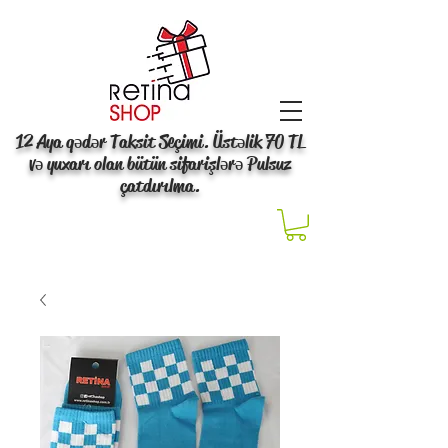
12 Aya qədər Taksit Seçimi. Üstəlik 70 TL
və yuxarı olan bütün sifarişlərə Pulsuz
çatdırılma.