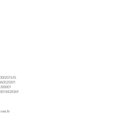
000207635
060525001
3300001
0018428369
com.tr