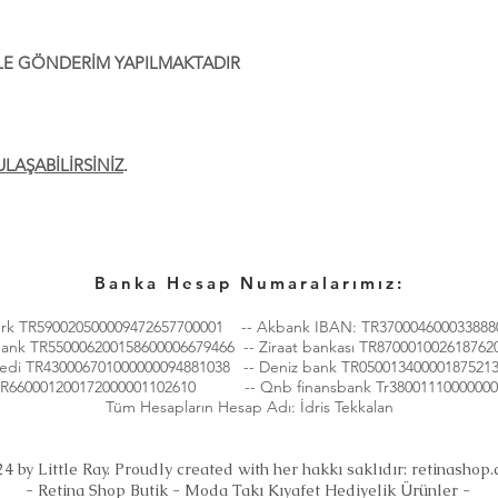
 İLE GÖNDERİM YAPILMAKTADIR
ULAŞABİLİRSİNİZ
.
Banka Hesap Numaralarımız:
ürk TR590020500009472657700001 -- Akbank IBAN: TR370004600033888
bank TR550006200158600006679466 -- Ziraat bankası TR870001002618762
redi TR430006701000000094881038 -- Deniz bank TR05001340000187521
TR660001200172000001102610 -- Qnb finansbank Tr38001110000000
Tüm Hesapların Hesap Adı: İdris Tekkalan
4 by Little Ray. Proudly created with her hakkı saklıdır:
retinashop.
- Retina Shop Butik - Moda Takı Kıyafet Hediyelik Ürünler -