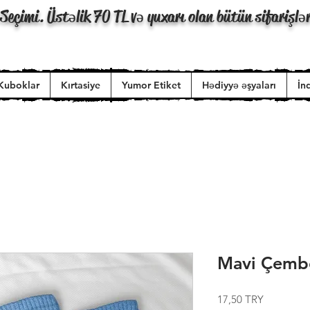
Seçimi. Üstəlik 70 TL və yuxarı olan bütün sifarişlə
Kuboklar
Kırtasiye
Yumor Etiket
Hədiyyə əşyaları
İn
Mavi Çembe
Price
17,50 TRY