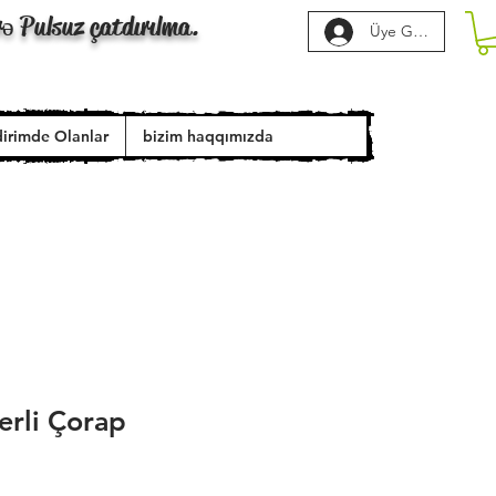
rə Pulsuz çatdırılma.
Üye Girişi
dirimde Olanlar
bizim haqqımızda
rli Çorap