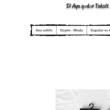
12 Aya qədər Taksit 
Ana səhifə
Geyim - Moda
Kupalar və 