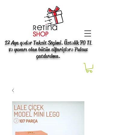
12 Aya qədər Taksit Seçimi. Üstəlik 70 TL
və yuxarı olan bütün sifarişlərə Pulsuz
çatdırılma.