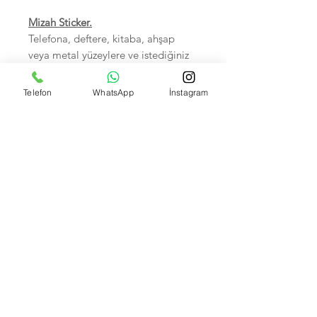
Mizah Sticker.
Telefona, deftere, kitaba, ahşap
veya metal yüzeylere ve istediğiniz
her yere yapıştırabilirsiniz.
Sudan zarar görmez.
Telefon
WhatsApp
İnstagram
Birinci sınıf kalitedir.
5-7 cm arası, Hepsi tek tek
poşetlidir.
Kendi imalatımız olup Foto
çekimleri bize aittir.
İsteyene Toptan Satışımız VARDIR.
Banka Hesap Numaralarımız:
Kuveyt Türk TR590020500009472657700001 --
Akbank IBAN: TR370004600033888000207635
Garanti bank TR550006200158600006679466 --