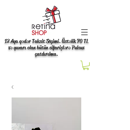
12 Aya qədər Taksit Seçimi. Üstəlik 70 TL
və yuxarı olan bütün sifarişlərə Pulsuz
çatdırılma.