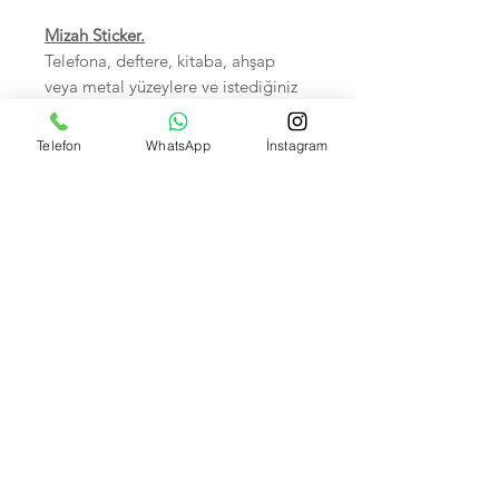
Mizah Sticker.
Telefona, deftere, kitaba, ahşap
veya metal yüzeylere ve istediğiniz
her yere yapıştırabilirsiniz.
Sudan zarar görmez.
Telefon
WhatsApp
İnstagram
Birinci sınıf kalitedir.
5-7 cm arası, Hepsi tek tek
poşetlidir.
Kendi imalatımız olup Foto
çekimleri bize aittir.
İsteyene Toptan Satışımız VARDIR.
Banka Hesap Numaralarımız:
Kuveyt Türk TR590020500009472657700001 --
Akbank IBAN: TR370004600033888000207635
Garanti bank TR550006200158600006679466 --