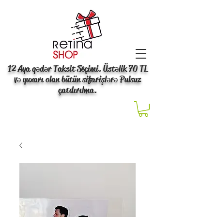
12 Aya qədər Taksit Seçimi. Üstəlik 70 TL
və yuxarı olan bütün sifarişlərə Pulsuz
çatdırılma.