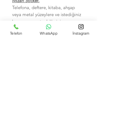
Mizah Sticker.
Telefona, deftere, kitaba, ahşap
veya metal yüzeylere ve istediğiniz
her yere yapıştırabilirsiniz.
Sudan zarar görmez.
Telefon
WhatsApp
İnstagram
Birinci sınıf kalitedir.
5-7 cm arası, Hepsi tek tek
poşetlidir.
Kendi imalatımız olup Foto
çekimleri bize aittir.
İsteyene Toptan Satışımız VARDIR.
Banka Hesap Numaralarımız:
Kuveyt Türk TR590020500009472657700001 --
Akbank IBAN: TR370004600033888000207635
Garanti bank TR550006200158600006679466 --
Ziraat bankası TR870001002618762060525001
Yapı kredi TR430006701000000094881038 --