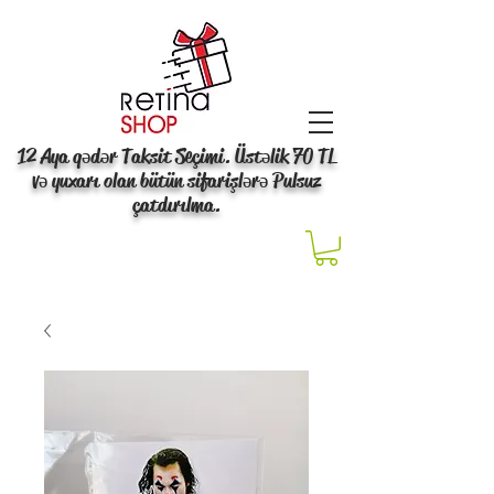
12 Aya qədər Taksit Seçimi. Üstəlik 70 TL
və yuxarı olan bütün sifarişlərə Pulsuz
çatdırılma.