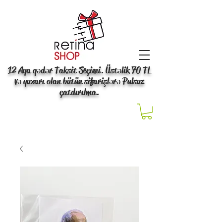
12 Aya qədər Taksit Seçimi. Üstəlik 70 TL
və yuxarı olan bütün sifarişlərə Pulsuz
çatdırılma.