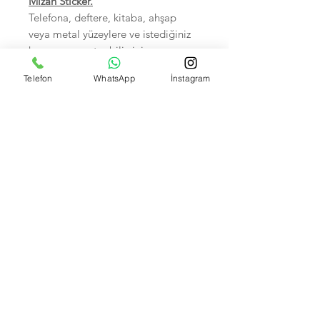
Mizah Sticker.
Telefona, deftere, kitaba, ahşap
veya metal yüzeylere ve istediğiniz
her yere yapıştırabilirsiniz.
Sudan zarar görmez.
Telefon
WhatsApp
İnstagram
Birinci sınıf kalitedir.
5-7 cm arası, Hepsi tek tek
poşetlidir.
Kendi imalatımız olup Foto
çekimleri bize aittir.
İsteyene Toptan Satışımız VARDIR.
Banka Hesap Numaralarımız:
Kuveyt Türk TR590020500009472657700001 --
Akbank IBAN: TR370004600033888000207635
Garanti bank TR550006200158600006679466 --
Ziraat bankası TR870001002618762060525001
Yapı kredi TR430006701000000094881038 --