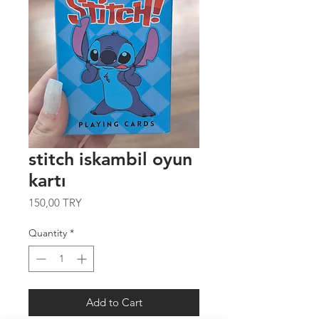
stitch iskambil oyun
kartı
Price
150,00 TRY
Quantity
*
Add to Cart