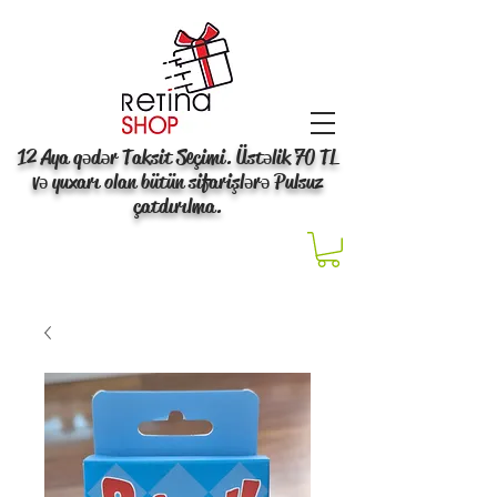
12 Aya qədər Taksit Seçimi. Üstəlik 70 TL
və yuxarı olan bütün sifarişlərə Pulsuz
çatdırılma.