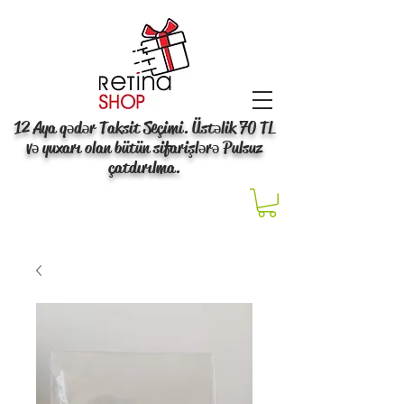
12 Aya qədər Taksit Seçimi. Üstəlik 70 TL
və yuxarı olan bütün sifarişlərə Pulsuz
çatdırılma.