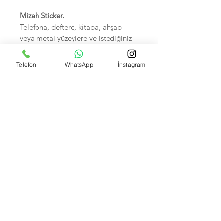
Mizah Sticker.
Telefona, deftere, kitaba, ahşap
veya metal yüzeylere ve istediğiniz
her yere yapıştırabilirsiniz.
Sudan zarar görmez.
Telefon
WhatsApp
İnstagram
Birinci sınıf kalitedir.
5-7 cm arası, Hepsi tek tek
poşetlidir.
Kendi imalatımız olup Foto
çekimleri bize aittir.
İsteyene Toptan Satışımız VARDIR.
Banka Hesap Numaralarımız:
Kuveyt Türk TR590020500009472657700001 --
Akbank IBAN: TR370004600033888000207635
Garanti bank TR550006200158600006679466 --