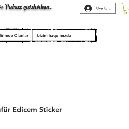
rə Pulsuz çatdırılma.
Üye Girişi
dirimde Olanlar
bizim haqqımızda
für Edicem Sticker