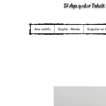
12 Aya qədər Taksit 
Ana səhifə
Geyim - Moda
Kupalar və 