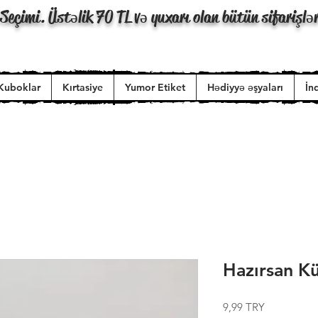
Seçimi. Üstəlik 70 TL və yuxarı olan bütün sifarişlə
Kuboklar
Kırtasiye
Yumor Etiket
Hədiyyə əşyaları
İn
Hazırsan Kü
Price
9,99 TRY