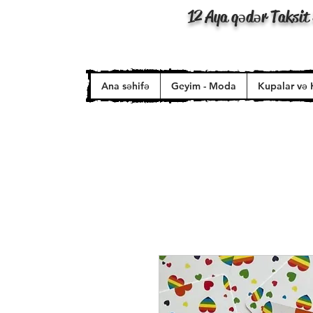
12 Aya qədər Taksit 
Ana səhifə
Geyim - Moda
Kupalar və 