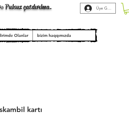
rə Pulsuz çatdırılma.
Üye Girişi
dirimde Olanlar
bizim haqqımızda
skambil kartı