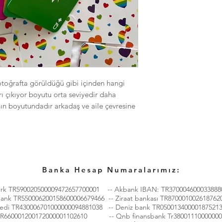
fotoğrafta görüldüğü gibi içinden hangi
rı çıkıyor boyutu orta seviyedir daha
ın boyutundadır arkadaş ve aile çevresine
Banka Hesap Numaralarımız:
ürk TR590020500009472657700001 -- Akbank IBAN: TR370004600033888
bank TR550006200158600006679466 -- Ziraat bankası TR870001002618762
redi TR430006701000000094881038 -- Deniz bank TR05001340000187521
TR660001200172000001102610 -- Qnb finansbank Tr38001110000000