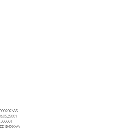
000207635
060525001
3300001
0018428369