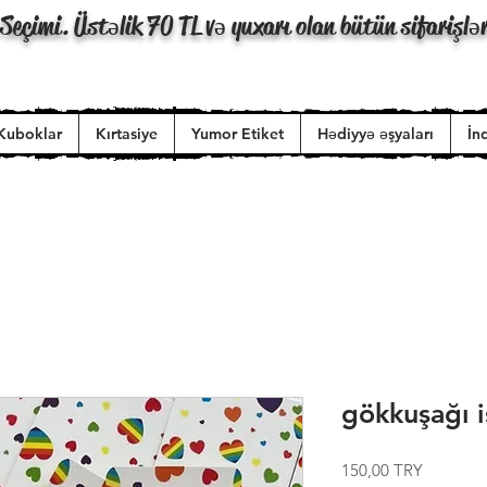
Seçimi. Üstəlik 70 TL və yuxarı olan bütün sifarişlə
Kuboklar
Kırtasiye
Yumor Etiket
Hədiyyə əşyaları
İn
gökkuşağı i
Price
150,00 TRY