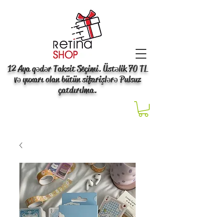
12 Aya qədər Taksit Seçimi. Üstəlik 70 TL
və yuxarı olan bütün sifarişlərə Pulsuz
çatdırılma.