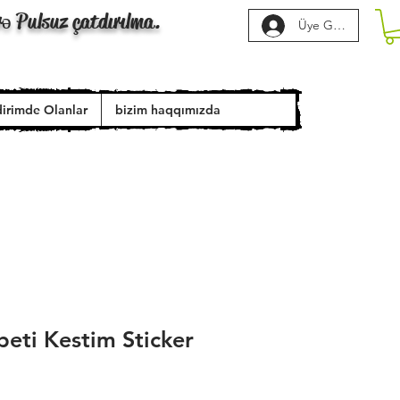
rə Pulsuz çatdırılma.
Üye Girişi
dirimde Olanlar
bizim haqqımızda
beti Kestim Sticker