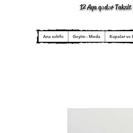
12 Aya qədər Taksit 
Ana səhifə
Geyim - Moda
Kupalar və 