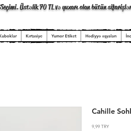
Seçimi. Üstəlik 70 TL və yuxarı olan bütün sifarişlə
Kuboklar
Kırtasiye
Yumor Etiket
Hədiyyə əşyaları
İn
Cahille Soh
Price
9,99 TRY