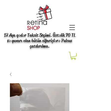
12 Aya qədər Taksit Seçimi. Üstəlik 70 TL
və yuxarı olan bütün sifarişlərə Pulsuz
çatdırılma.