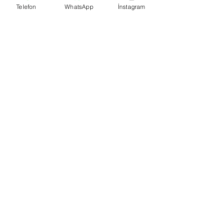
Telefon
WhatsApp
İnstagram
Banka Hesap Numaralarımız:
Kuveyt Türk TR590020500009472657700001 --
Akbank IBAN: TR370004600033888000207635