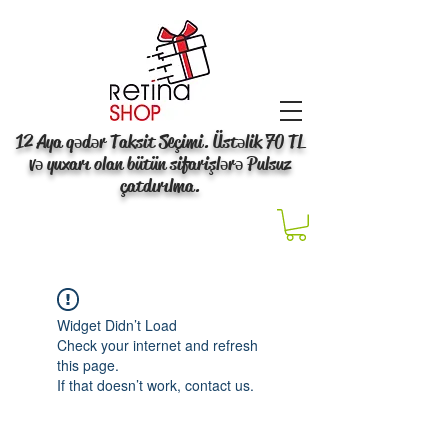
12 Aya qədər Taksit Seçimi. Üstəlik 70 TL
və yuxarı olan bütün sifarişlərə Pulsuz
çatdırılma.
Widget Didn’t Load
Check your internet and refresh
this page.
If that doesn’t work, contact us.