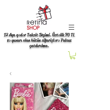
12 Aya qədər Taksit Seçimi. Üstəlik 70 TL
və yuxarı olan bütün sifarişlərə Pulsuz
çatdırılma.