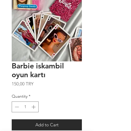
Barbie iskambil
oyun kartı
Price
150,00 TRY
Quantity
*
Add to Cart