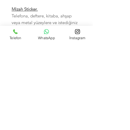
Mizah Sticker.
Telefona, deftere, kitaba, ahşap
veya metal yüzeylere ve istediğiniz
her yere yapıştırabilirsiniz.
Sudan zarar görmez.
Telefon
WhatsApp
İnstagram
Birinci sınıf kalitedir.
5-7 cm arası, Hepsi tek tek
poşetlidir.
Kendi imalatımız olup Foto
çekimleri bize aittir.
İsteyene Toptan Satışımız VARDIR.
Banka Hesap Numaralarımız:
Kuveyt Türk TR590020500009472657700001 --
Akbank IBAN: TR370004600033888000207635
Garanti bank TR550006200158600006679466 --