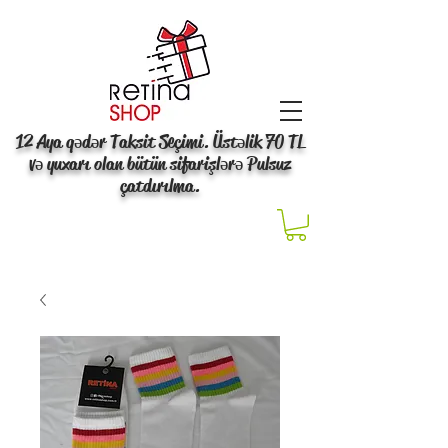
12 Aya qədər Taksit Seçimi. Üstəlik 70 TL
və yuxarı olan bütün sifarişlərə Pulsuz
çatdırılma.