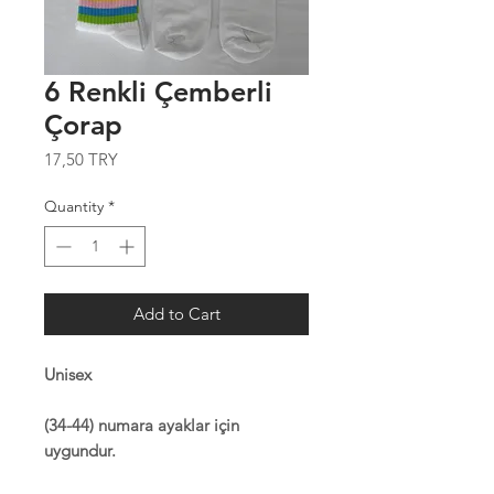
6 Renkli Çemberli
Çorap
Price
17,50 TRY
Quantity
*
Add to Cart
Unisex
(34-44) numara ayaklar için
uygundur.